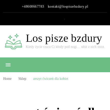
+48608667783
kontakt@lospiszebzdury.pl
Los pisze bzdury
Kiedy życie rzuca Ci kłody pod nogi… ułóż z nich most.
Home
Sklep
zeszyt ćwiczeń dla kobiet