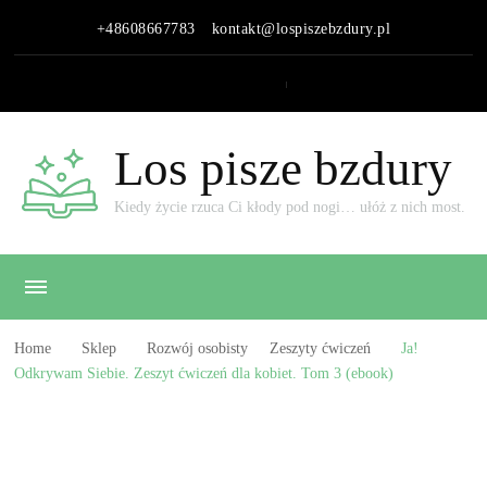
+48608667783
kontakt@lospiszebzdury.pl
Los pisze bzdury
Kiedy życie rzuca Ci kłody pod nogi… ułóż z nich most.
Home
Sklep
Rozwój osobisty
Zeszyty ćwiczeń
Ja!
Odkrywam Siebie. Zeszyt ćwiczeń dla kobiet. Tom 3 (ebook)