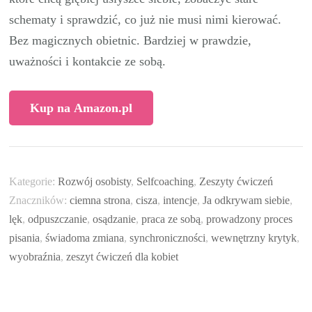
schematy i sprawdzić, co już nie musi nimi kierować.
Bez magicznych obietnic. Bardziej w prawdzie,
uważności i kontakcie ze sobą.
Kup na Amazon.pl
Kategorie:
Rozwój osobisty
,
Selfcoaching
,
Zeszyty ćwiczeń
Znaczników:
ciemna strona
,
cisza
,
intencje
,
Ja odkrywam siebie
,
lęk
,
odpuszczanie
,
osądzanie
,
praca ze sobą
,
prowadzony proces
pisania
,
świadoma zmiana
,
synchroniczności
,
wewnętrzny krytyk
,
wyobraźnia
,
zeszyt ćwiczeń dla kobiet