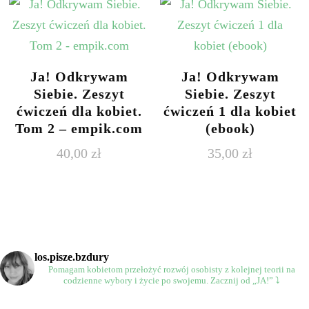
Ja! Odkrywam
Ja! Odkrywam
Siebie. Zeszyt
Siebie. Zeszyt
ćwiczeń dla kobiet.
ćwiczeń 1 dla kobiet
Tom 2 – empik.com
(ebook)
40,00
zł
35,00
zł
los.pisze.bzdury
Pomagam kobietom przełożyć rozwój osobisty
z kolejnej teorii na
codzienne wybory
i życie po swojemu.
Zacznij od „JA!” ⤵️