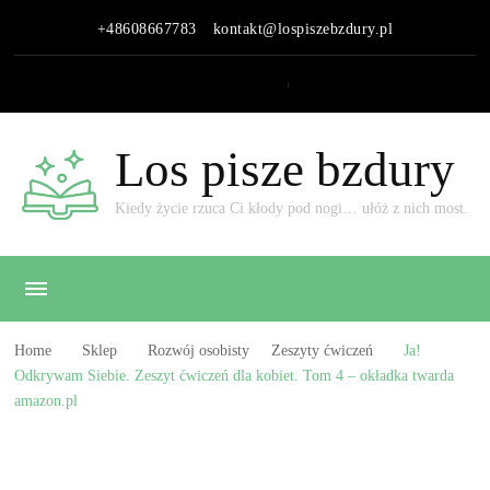
+48608667783
kontakt@lospiszebzdury.pl
Los pisze bzdury
Kiedy życie rzuca Ci kłody pod nogi… ułóż z nich most.
Home
Sklep
Rozwój osobisty
Zeszyty ćwiczeń
Ja!
Odkrywam Siebie. Zeszyt ćwiczeń dla kobiet. Tom 4 – okładka twarda
amazon.pl