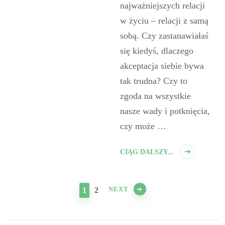
najważniejszych relacji
w życiu – relacji z samą
sobą. Czy zastanawiałaś
się kiedyś, dlaczego
akceptacja siebie bywa
tak trudna? Czy to
zgoda na wszystkie
nasze wady i potknięcia,
czy może …
CIĄG DALSZY...
NEXT
PAGE
PAGE
1
2