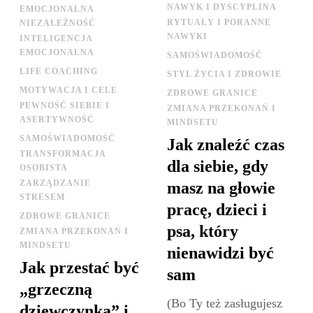
NAWYK I DYSCYPLINA
EMOCJONALNA
RYTUAŁY I PORANNE
NIEZALEŻNOŚĆ
NAWYKI
INTELIGENCJA
EMOCJONALNA
SAMOŚWIADOMOŚĆ
LIFE COACHING
STYL ŻYCIA I ZDROWIE
MOTYWACJA I CELE
ZDROWE GRANICE
PEWNOŚĆ SIEBIE I
ZMIANA PRZEKONAŃ I
ASERTYWNOŚĆ
MINDSETU
SAMOŚWIADOMOŚĆ
Jak znaleźć czas
TRANSFORMACJA
dla siebie, gdy
OSOBISTA
ZARZĄDZANIE
masz na głowie
STRESEM
pracę, dzieci i
ZDROWE GRANICE
psa, który
ZMIANA PRZEKONAŃ I
MINDSETU
nienawidzi być
Jak przestać być
sam
„grzeczną
(Bo Ty też zasługujesz
dziewczynką” i