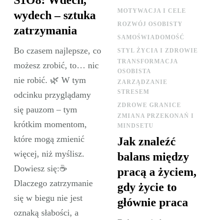
S1O8: Wdech,
MOTYWACJA I CELE
wydech – sztuka
ROZWÓJ OSOBISTY
zatrzymania
SAMOŚWIADOMOŚĆ
Bo czasem najlepsze, co
STYL ŻYCIA I ZDROWIE
TRANSFORMACJA
możesz zrobić, to… nic
OSOBISTA
nie robić. 🌿 W tym
ZARZĄDZANIE
STRESEM
odcinku przyglądamy
ZDROWE GRANICE
się pauzom – tym
ZMIANA PRZEKONAŃ I
krótkim momentom,
MINDSETU
które mogą zmienić
Jak znaleźć
więcej, niż myślisz.
balans między
Dowiesz się:☕
pracą a życiem,
Dlaczego zatrzymanie
gdy życie to
się w biegu nie jest
głównie praca
oznaką słabości, a