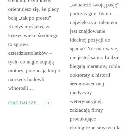
średnim, czyli kiedy
„odnaleźć swoją pasję”,
orientujesz się, że plecy
podczas gdy Twoim
bolą „tak po prostu”
największym talentem
Kiedyś myślałaś, że
jest znajdowanie
kryzys wieku średniego
idealnej pozycji do
to sprawa
spania? Nie martw się,
czterdziestolatków –
nie jesteś sama. Ludzie
tych, co nagle kupują
biegają maratony, robią
motory, porzucają korpo
doktoraty z historii
na rzecz hodowli
średniowiecznej
winorośli …
medycyny
weterynaryjnej,
CIĄG DALSZY...
zakładają firmy
produkujące
ekologiczne smycze dla