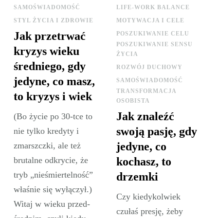
SAMOŚWIADOMOŚĆ
LIFE-WORK BALANCE
STYL ŻYCIA I ZDROWIE
MOTYWACJA I CELE
Jak przetrwać
POSZUKIWANIE CELU
POSZUKIWANIE SENSU
kryzys wieku
ŻYCIA
średniego, gdy
ROZWÓJ DUCHOWY
jedyne, co masz,
SAMOŚWIADOMOŚĆ
TRANSFORMACJA
to kryzys i wiek
OSOBISTA
Jak znaleźć
(Bo życie po 30-tce to
swoją pasję, gdy
nie tylko kredyty i
jedyne, co
zmarszczki, ale też
brutalne odkrycie, że
kochasz, to
tryb „nieśmiertelność”
drzemki
właśnie się wyłączył.)
Czy kiedykolwiek
Witaj w wieku przed-
czułaś presję, żeby