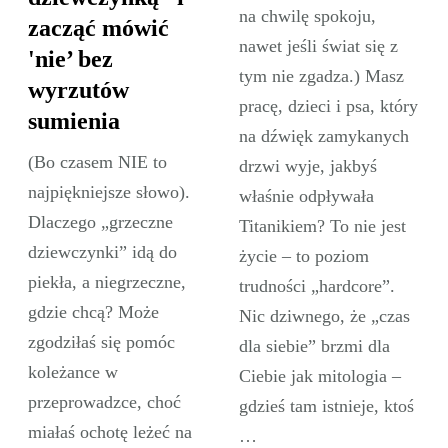
na chwilę spokoju,
zacząć mówić
nawet jeśli świat się z
'nie’ bez
tym nie zgadza.) Masz
wyrzutów
pracę, dzieci i psa, który
sumienia
na dźwięk zamykanych
(Bo czasem NIE to
drzwi wyje, jakbyś
najpiękniejsze słowo).
właśnie odpływała
Dlaczego „grzeczne
Titanikiem? To nie jest
dziewczynki” idą do
życie – to poziom
piekła, a niegrzeczne,
trudności „hardcore”.
gdzie chcą? Może
Nic dziwnego, że „czas
zgodziłaś się pomóc
dla siebie” brzmi dla
koleżance w
Ciebie jak mitologia –
przeprowadzce, choć
gdzieś tam istnieje, ktoś
miałaś ochotę leżeć na
…