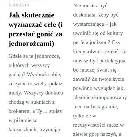
Nie musisz być
OSOBISTA
Jak skutecznie
doskonała, żeby być
wyznaczać cele (i
wystarczająca – jak
przestać gonić za
uwolnić się od kultury
perfekcjonizmu? Czy
jednorożcami)
kiedykolwiek czułaś, że
Gdzie są te jednorożce,
musisz być perfekcyjna,
o których wszyscy
bo inaczej świat się
gadają? Wyobraź sobie,
zawali? Że twoje życie
że życie to wielki pokaz
powinno wyglądać jak
mody. Wszyscy dookoła
idealnie skomponowany
chodzą w sukniach z
feed na Instagramie,
brokatem, a Ty… stoisz
tylko że w
w piżamie w
rzeczywistości masz w
kaczuszkach, trzymając
zlewie górę naczyń, a