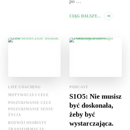
po …
CIĄG DALSZY...
LIFE COACHING
PODCAST
S1O5: Nie musisz
MOTYWACJA I CELE
POSZUKIWANIE CELU
być doskonała,
POSZUKIWANIE SENSU
żeby być
ŻYCIA
wystarczająca.
ROZWÓJ OSOBISTY
TRANSFORMACJA