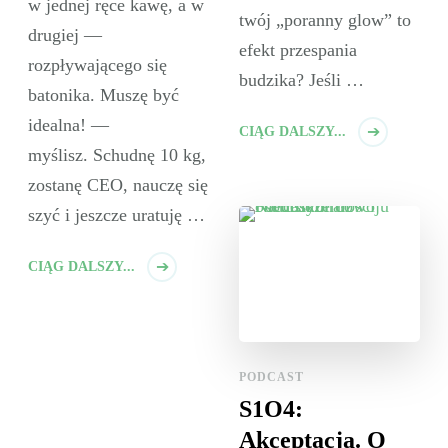
w jednej ręce kawę, a w
twój „poranny glow” to
drugiej —
efekt przespania
rozpływającego się
budzika? Jeśli …
batonika. Muszę być
idealna! —
CIĄG DALSZY...
myślisz. Schudnę 10 kg,
zostanę CEO, nauczę się
szyć i jeszcze uratuję …
CIĄG DALSZY...
PODCAST
S1O4:
Akceptacja. O