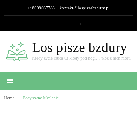
+48608667783
kontakt@lospiszebzdury.pl
Los pisze bzdury
Kiedy życie rzuca Ci kłody pod nogi… ułóż z nich most.
Home
Pozytywne Myślenie