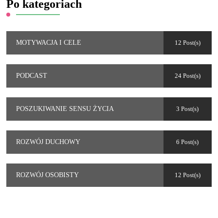
Po kategoriach
12 Post(s)
MOTYWACJA I CELE
24 Post(s)
PODCAST
3 Post(s)
POSZUKIWANIE SENSU ŻYCIA
6 Post(s)
ROZWÓJ DUCHOWY
12 Post(s)
ROZWÓJ OSOBISTY