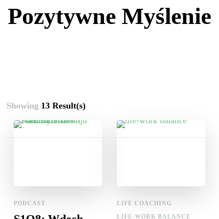
Pozytywne Myślenie
Showing
13 Result(s)
Stronicowanie
wpisów
PODCAST
LIFE COACHING
LIFE-WORK BALANCE