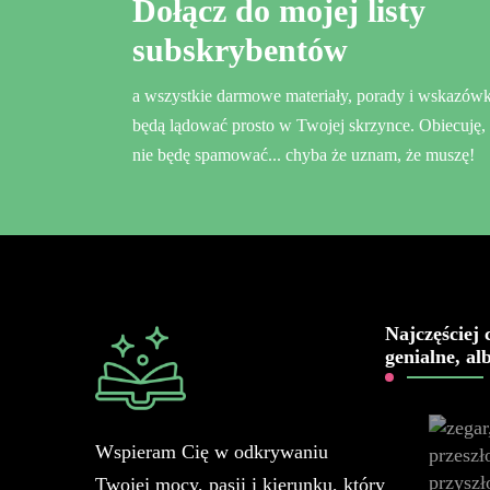
Dołącz do mojej listy
subskrybentów
a wszystkie darmowe materiały, porady i wskazówk
będą lądować prosto w Twojej skrzynce. Obiecuję,
nie będę spamować... chyba że uznam, że muszę!
Najczęściej 
genialne, al
Wspieram Cię w odkrywaniu
Twojej mocy, pasji i kierunku, który