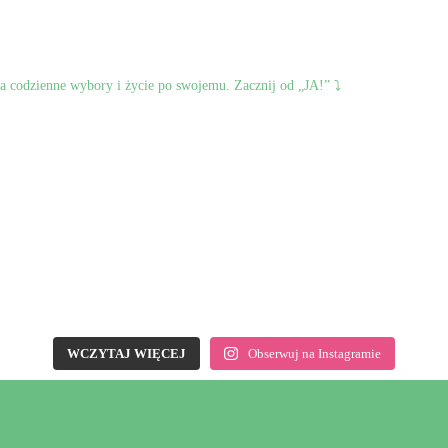
 na codzienne wybory
i życie po swojemu.
Zacznij od „JA!” ⤵️
WCZYTAJ WIĘCEJ
Obserwuj na Instagramie