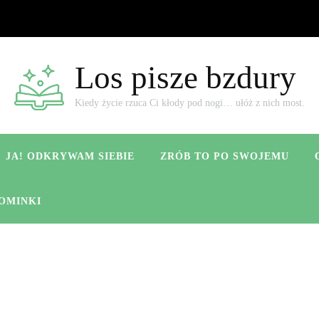
Los pisze bzdury
Kiedy życie rzuca Ci kłody pod nogi… ułóż z nich most.
JA! ODKRYWAM SIEBIE
ZRÓB TO PO SWOJEMU
OMINKI