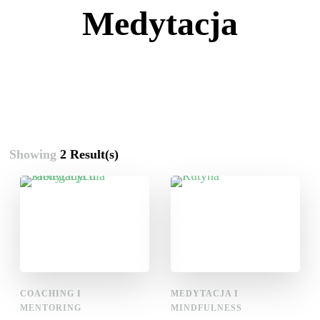
Medytacja
Showing
2 Result(s)
COACHING I
MEDYTACJA I
MENTORING
MINDFULNESS