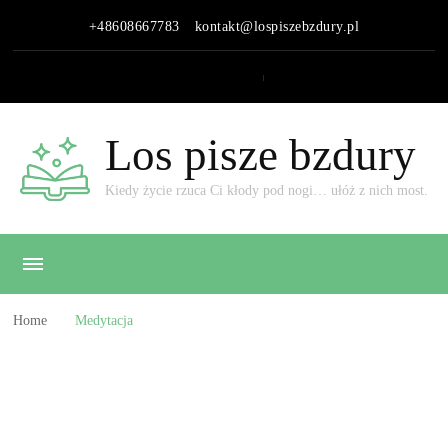
+48608667783
kontakt@lospiszebzdury.pl
Los pisze bzdury
Kiedy życie rzuca Ci kłody pod nogi… ułóż z nich most.
Home
Medytacja