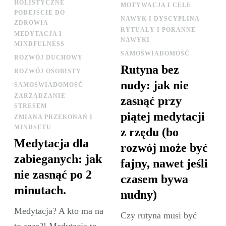
HOLISTYCZNE
MOTYWACJA I CELE
PODEJŚCIE DO
NAWYK I DYSCYPLINA
ZDROWIA
RYTUAŁY I PORANNE
MEDYTACJA I
NAWYKI
MINDFULNESS
SAMOŚWIADOMOŚĆ
ROZWÓJ DUCHOWY
Rutyna bez
ROZWÓJ OSOBISTY
nudy: jak nie
SAMOŚWIADOMOŚĆ
ZARZĄDZANIE
zasnąć przy
STRESEM
piątej medytacji
ZMIANA PRZEKONAŃ I
MINDSETU
z rzędu (bo
Medytacja dla
rozwój może być
zabieganych: jak
fajny, nawet jeśli
nie zasnąć po 2
czasem bywa
minutach.
nudny)
Medytacja? A kto ma na
Czy rutyna musi być