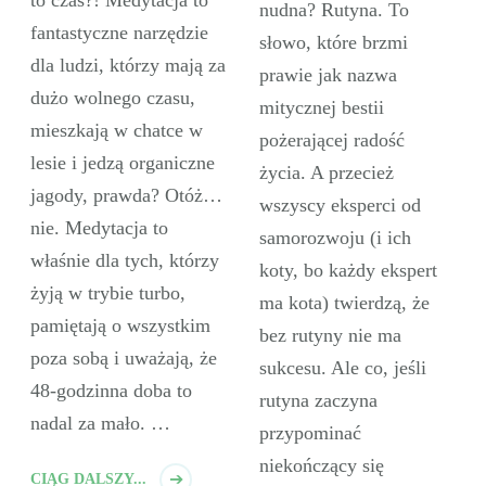
to czas?! Medytacja to
nudna? Rutyna. To
fantastyczne narzędzie
słowo, które brzmi
dla ludzi, którzy mają za
prawie jak nazwa
dużo wolnego czasu,
mitycznej bestii
mieszkają w chatce w
pożerającej radość
lesie i jedzą organiczne
życia. A przecież
jagody, prawda? Otóż…
wszyscy eksperci od
nie. Medytacja to
samorozwoju (i ich
właśnie dla tych, którzy
koty, bo każdy ekspert
żyją w trybie turbo,
ma kota) twierdzą, że
pamiętają o wszystkim
bez rutyny nie ma
poza sobą i uważają, że
sukcesu. Ale co, jeśli
48-godzinna doba to
rutyna zaczyna
nadal za mało. …
przypominać
niekończący się
CIĄG DALSZY...